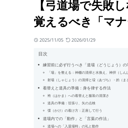
【弓道場で失敗し
覚えるべき「マナ
2025/11/05
2026/01/29
目次
練習前に必ず行うべき「道場（どうじょう）の
「場」を整える：神棚の清掃と水換え、神拝（しん
射場（しゃじょう）の清掃と垜（あづち）・的（ま
着替えと道具の準備：身を律する作法
袴（はかま）への着替えと服装の清潔さ
道具の準備：弦張り、矢の点検
弽（かけ）の着け方：正座して行う
道場内での「動作」と「言葉の作法」
道場への「入退場時」の礼と動作