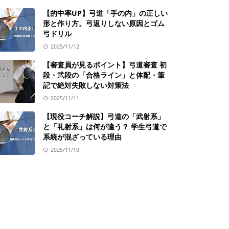
【的中率UP】弓道「手の内」の正しい
形と作り方。弓返りしない原因とゴム
弓ドリル
2025/11/12
【審査員が見るポイント】弓道審査 初
段・弐段の「合格ライン」と体配・筆
記で絶対失敗しない対策法
2025/11/11
【現役コーチ解説】弓道の「武射系」
と「礼射系」は何が違う？ 学生弓道で
系統が混ざっている理由
2025/11/10