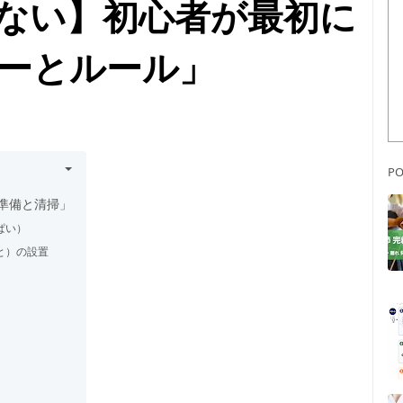
ない】初心者が最初に
ーとルール」
PO
準備と清掃」
ぱい）
と）の設置