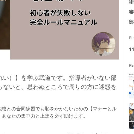
術
審
部
BL
1
RE
れい）】を学ぶ武道です。指導者がいない部
らないと、思わぬところで周りの方に迷惑を
他校との合同練習でも恥をかかないための【マナーとル
、あなたの集中力と上達を必ず助けます。