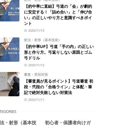
【的中率に直結】弓道の「会」が劇的
に安定する！「詰め合い」と「伸び合
い」の正しいやり方と意識すべきポイ
ント
2025/11/13
射法・射形（基本技術）
【的中率UP】弓道「手の内」の正しい
形と作り方。弓返りしない原因とゴム
弓ドリル
2025/11/12
審査・昇段対策
【審査員が見るポイント】弓道審査 初
段・弐段の「合格ライン」と体配・筆
記で絶対失敗しない対策法
2025/11/11
TEGORIES
法・射形（基本技
初心者・保護者向けガ