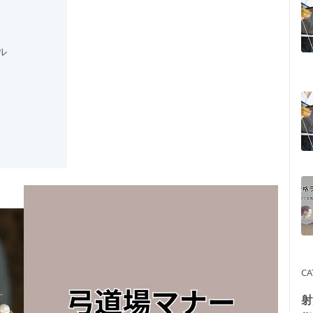
ル
CA
射