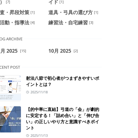
）
イド
[7]
[1]
査・昇段対策
道具・弓具の選び方
[1]
[1]
活動・指導法
練習法・自宅練習
[4]
[3]
OG ARCHIVE
1月 2025
10月 2025
[15]
[2]
CENT POST
射法八節で初心者がつまずきやすいポ
イントとは？
2025/11/18
【的中率に直結】弓道の「会」が劇的
に安定する！「詰め合い」と「伸び合
い」の正しいやり方と意識すべきポイ
ント
2025/11/13