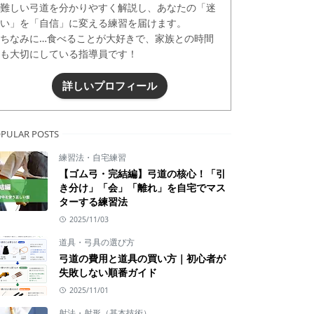
難しい弓道を分かりやすく解説し、あなたの「迷
い」を「自信」に変える練習を届けます。
ちなみに…食べることが大好きで、家族との時間
も大切にしている指導員です！
詳しいプロフィール
PULAR POSTS
練習法・自宅練習
【ゴム弓・完結編】弓道の核心！「引
き分け」「会」「離れ」を自宅でマス
ターする練習法
2025/11/03
道具・弓具の選び方
弓道の費用と道具の買い方｜初心者が
失敗しない順番ガイド
2025/11/01
射法・射形（基本技術）